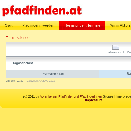
Start
PfadfinderIn werden
Heimstunden, Termine
Wir in Aktion
Terminkalender
Jahresansicht
Mo
Tagesansicht
Sa
Vorheriger Tag
JEvents v1.5.4
Copyright © 2006-2010
(c) 2011 by
Vorarlberger Pfadfinder und Pfadfinderinnen
Gruppe Hinterbregen
Impressum