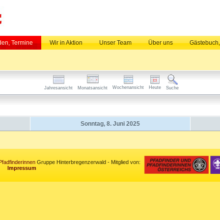
en, Termine
Wir in Aktion
Unser Team
Über uns
Gästebuch
Wochenansicht
Heute
Jahresansicht
Monatsansicht
Suche
Sonntag, 8. Juni 2025
Pfadfinderinnen
Gruppe Hinterbregenzerwald - Mitglied von:
Impressum