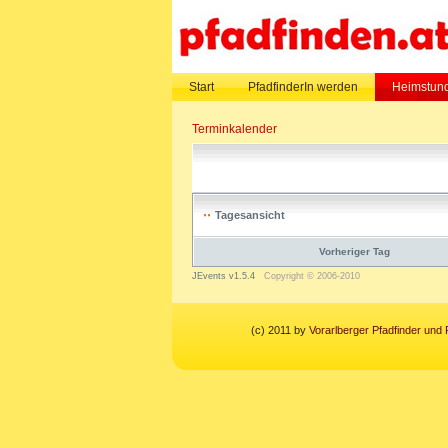
Start
PfadfinderIn werden
Heimstund
Terminkalender
Tagesansicht
Vorheriger Tag
JEvents v1.5.4
Copyright © 2006-2010
(c) 2011 by
Vorarlberger Pfadfinder und 