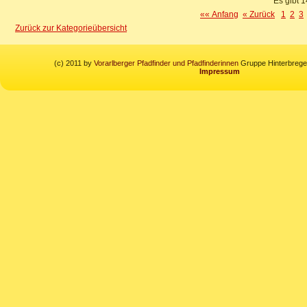
Es gibt 1
«« Anfang
« Zurück
1
2
3
Zurück zur Kategorieübersicht
(c) 2011 by
Vorarlberger Pfadfinder und Pfadfinderinnen
Gruppe Hinterbregen
Impressum