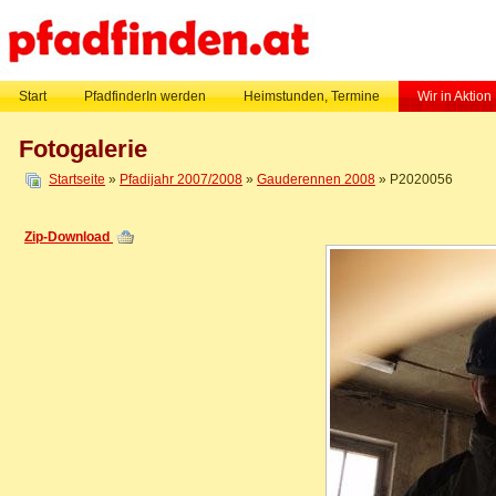
Start
PfadfinderIn werden
Heimstunden, Termine
Wir in Aktion
Fotogalerie
Startseite
»
Pfadijahr 2007/2008
»
Gauderennen 2008
» P2020056
Zip-Download